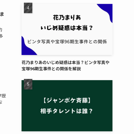
ま
的
多
花乃まりあのいじめ疑惑は本当？ビンタ写真や
宝塚96期生事件との関係を解説
学歴
な