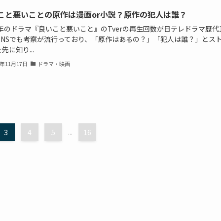
こと悪いことの原作は漫画or小説？原作の犯人は誰？
5年のドラマ『良いこと悪いこと』のTverの再生回数が日テレドラマ歴代
 SNSでも考察が流行っており、「原作はあるの？」「犯人は誰？」とス
先に知り...
5年11月17日
ドラマ・映画
3
4
5
...
16