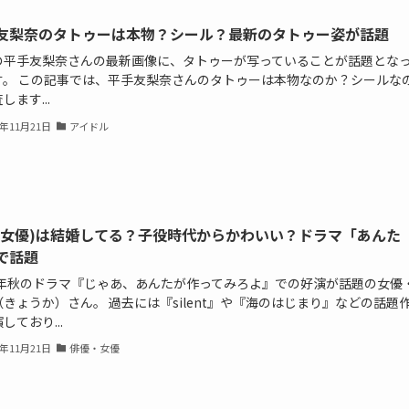
友梨奈のタトゥーは本物？シール？最新のタトゥー姿が話題
の平手友梨奈さんの最新画像に、タトゥーが写っていることが話題とな
す。 この記事では、平手友梨奈さんのタトゥーは本物なのか？シールな
します...
5年11月21日
アイドル
(女優)は結婚してる？子役時代からかわいい？ドラマ「あんた
で話題
25年秋のドラマ『じゃあ、あんたが作ってみろよ』での好演が話題の女優
きょうか）さん。 過去には『silent』や『海のはじまり』などの話題
しており...
5年11月21日
俳優・女優