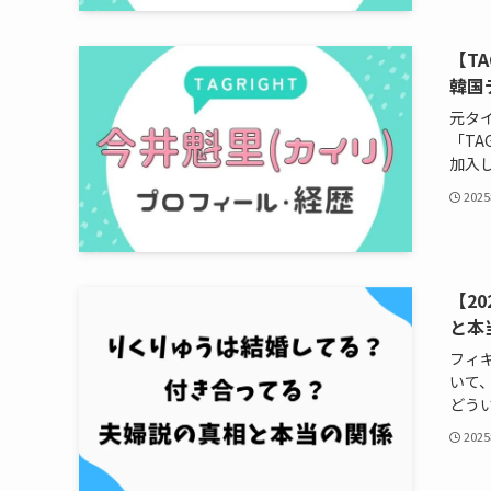
【T
韓国
元タ
「TA
加入し
202
【2
と本
フィ
いて
どうい
202