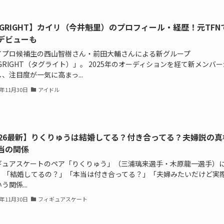
AGRIGHT】カイリ（今井魁里）のプロフィール・経歴！元TFN
デビューも
イプロ候補生の西山智樹さん・前田大輔さんによる新グループ
GRIGHT（タグライト）」。 2025年のオーディションを経て新メンバー
、注目度が一気に高まっ...
5年11月30日
アイドル
026最新】りくりゅうは結婚してる？付き合ってる？夫婦説の真
当の関係
ギュアスケートのペア「りくりゅう」（三浦璃来選手・木原龍一選手）
、 「結婚してるの？」「本当は付き合ってる？」「夫婦みたいだけど実
う関係...
5年11月30日
フィギュアスケート