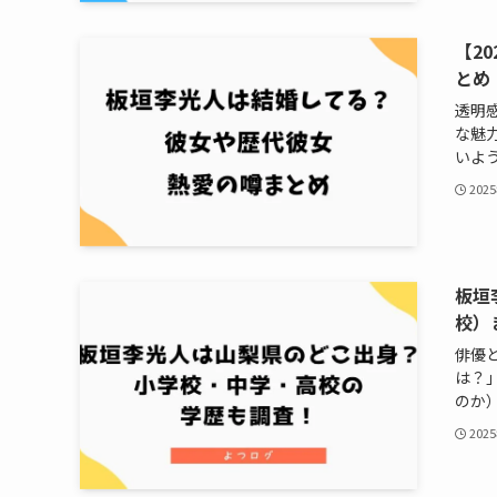
【2
とめ
透明
な魅
いようで
202
板垣
校）
俳優
は？
のか）
202