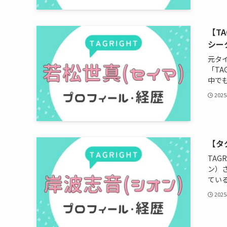
【T
シー
元タ
「TA
中でも
202
【タ
TA
ン）
ている
202