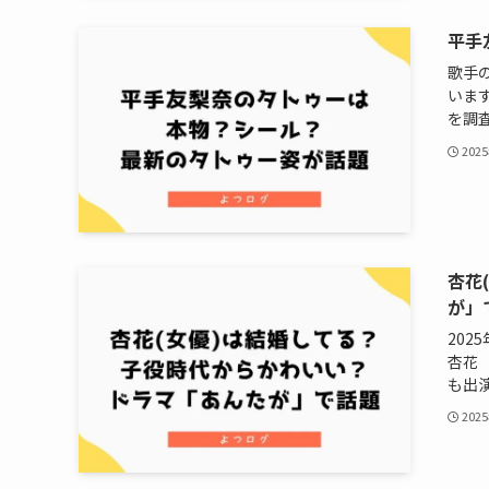
平手
歌手
いま
を調査
202
杏花
が」
20
杏花（
も出演
202