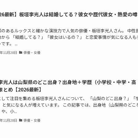
026最新】板垣李光人は結婚してる？彼女や歴代彼女・熱愛の噂
感のあるルックスと確かな演技力で人気の俳優・板垣李光人さん。 中性
力から 「結婚してる？」「彼女はいるの？」 と恋愛事情が気になる人も
す。 ...
5年11月28日
俳優・女優
李光人は山梨県のどこ出身？出身地＋学歴（小学校・中学・高
まとめ【2026最新】
として注目を集める板垣李光人さんについて、 「山梨のどこ出身？」「
」 と気になる人が増えています。 この記事では、出身地（山梨県のどこ
や、小...
5年11月28日
俳優・女優