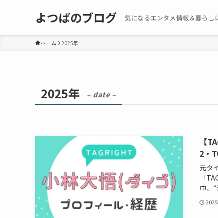
よつばのブログ
気になるエンタメ情報＆暮らし
ホーム
2025年
2025年
– date –
【T
2・
元タ
「TA
中、“
202