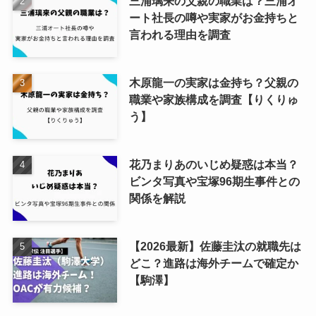
三浦璃来の父親の職業は？三浦オ
ート社長の噂や実家がお金持ちと
言われる理由を調査
木原龍一の実家は金持ち？父親の
職業や家族構成を調査【りくりゅ
う】
花乃まりあのいじめ疑惑は本当？
ビンタ写真や宝塚96期生事件との
関係を解説
【2026最新】佐藤圭汰の就職先は
どこ？進路は海外チームで確定か
【駒澤】