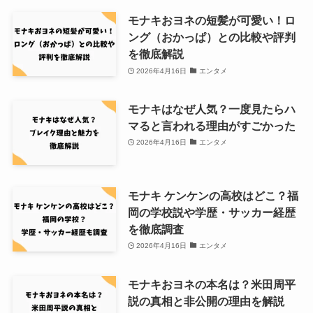
モナキおヨネの短髪が可愛い！ロ
ング（おかっぱ）との比較や評判
を徹底解説
2026年4月16日
エンタメ
モナキはなぜ人気？一度見たらハ
マると言われる理由がすごかった
2026年4月16日
エンタメ
モナキ ケンケンの高校はどこ？福
岡の学校説や学歴・サッカー経歴
を徹底調査
2026年4月16日
エンタメ
モナキおヨネの本名は？米田周平
説の真相と非公開の理由を解説