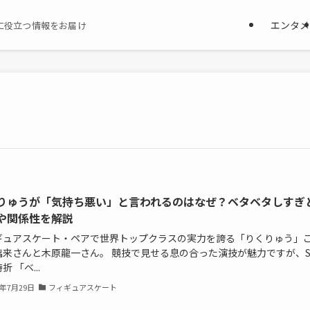
エンタメ
に役立つ情報をお届け
りゅうが「気持ち悪い」と言われるのはなぜ？ベタベタしすぎ
や関係性を解説
ギュアスケート・ペアで世界トップクラスの実力を誇る「りくりゅう」
璃来さんと木原龍一さん。 競技で見せる息の合った演技が魅力ですが、S
折 「ベ...
6年7月29日
フィギュアスケート