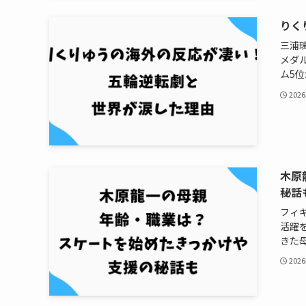
りく
三浦
メダ
ム5位
202
木原
秘話
フィ
活躍
きた母
202