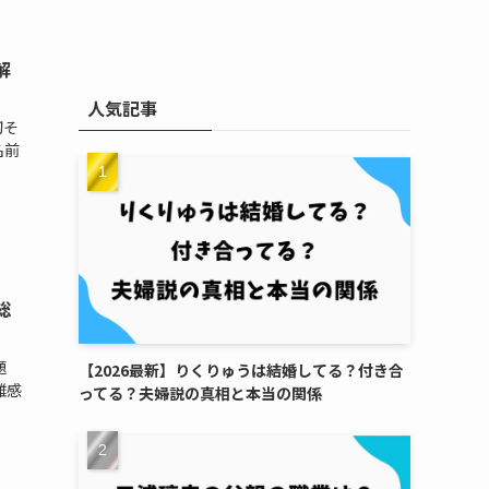
解
人気記事
切そ
名前
総
題
【2026最新】りくりゅうは結婚してる？付き合
離感
ってる？夫婦説の真相と本当の関係