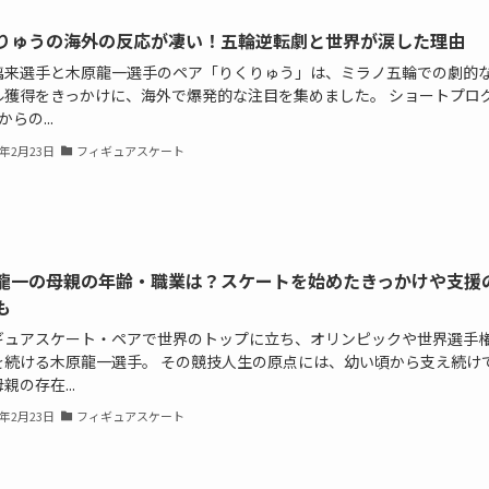
りゅうの海外の反応が凄い！五輪逆転劇と世界が涙した理由
璃来選手と木原龍一選手のペア「りくりゅう」は、ミラノ五輪での劇的
ル獲得をきっかけに、海外で爆発的な注目を集めました。 ショートプロ
からの...
6年2月23日
フィギュアスケート
龍一の母親の年齢・職業は？スケートを始めたきっかけや支援
も
ギュアスケート・ペアで世界のトップに立ち、オリンピックや世界選手
を続ける木原龍一選手。 その競技人生の原点には、幼い頃から支え続け
親の存在...
6年2月23日
フィギュアスケート