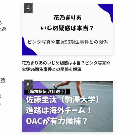
ら
来選
花乃まりあのいじめ疑惑は本当？ビンタ写真や
宝塚96期生事件との関係を解説
最強
選
け