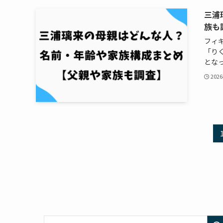
三浦
族も
フィ
「り
となっ
202