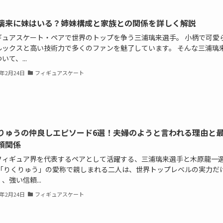
璃来に妹はいる？姉妹構成と家族との関係を詳しく解説
ギュアスケート・ペアで世界のトップを争う三浦璃来選手。 小柄で可愛
ルックスと高い技術力で多くのファンを魅了しています。 そんな三浦璃
いて、...
6年2月24日
フィギュアスケート
りゅうの仲良しエピソード6選！夫婦のようと言われる理由と
頼関係
フィギュア界を代表するペアとして活躍する、三浦璃来選手と木原龍一
 「りくりゅう」の愛称で親しまれる二人は、世界トップレベルの実力だ
、強い信頼...
6年2月24日
フィギュアスケート