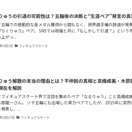
りゅうの引退の可能性は？五輪後の決断と“生涯ペア”発言の真
ノ五輪での感動的な金メダル獲得から間もなく、世界選手権の辞退が発
『りくりゅう』ペア。 SNSでは祝福と共に『もしかして引退？』という
上がっ...
6年3月1日
フィギュアスケート
りゅう解散の本当の理由とは？不仲説の真相と高橋成美・木原
現在を解説
てフィギュアスケート界で注目を集めたペア「なるりゅう」こと高橋成
木原龍一さん。 ソチ五輪にも出場した実力ペアでしたが、2015年に突然
発表し、...
6年2月27日
フィギュアスケート