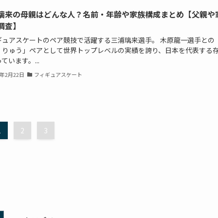
璃来の母親はどんな人？名前・年齢や家族構成まとめ【父親や
調査】
ギュアスケートのペア競技で活躍する三浦璃来選手。 木原龍一選手との
くりゅう」ペアとして世界トップレベルの実績を誇り、日本を代表する
ています。...
6年2月22日
フィギュアスケート
1
2
3