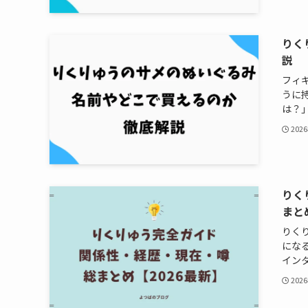
りく
説
フィ
うに
は？」
202
りく
まと
りく
にな
インタ
202