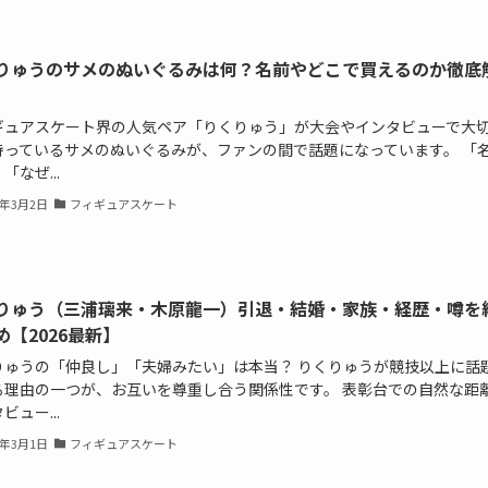
りゅうのサメのぬいぐるみは何？名前やどこで買えるのか徹底
ギュアスケート界の人気ペア「りくりゅう」が大会やインタビューで大
持っているサメのぬいぐるみが、ファンの間で話題になっています。 「
「なぜ...
6年3月2日
フィギュアスケート
りゅう（三浦璃来・木原龍一）引退・結婚・家族・経歴・噂を
め【2026最新】
りゅうの「仲良し」「夫婦みたい」は本当？ りくりゅうが競技以上に話
る理由の一つが、お互いを尊重し合う関係性です。 表彰台での自然な距
ビュー...
6年3月1日
フィギュアスケート