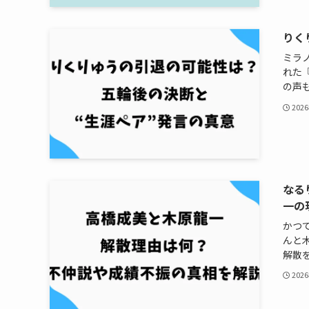
りく
ミラ
れた
の声も
202
なる
一の
かつ
んと
解散を
202