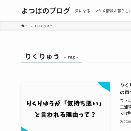
よつばのブログ
気になるエンタメ情報＆暮らし
ホーム
りくりゅう
りくりゅう
– tag –
りく
の声
フィ
三浦
では時
202