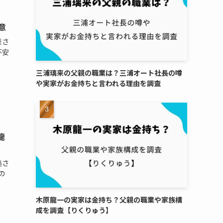
意
表さ
不安
三浦璃来の父親の職業は？三浦オート社長の噂
や実家がお金持ちと言われる理由を調査
龍
美さ
の
木原龍一の実家は金持ち？父親の職業や家族構
成を調査【りくりゅう】