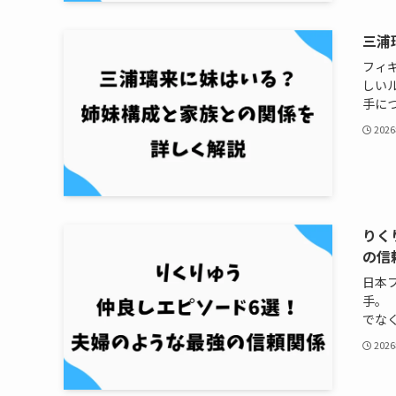
三浦
フィ
しい
手につ
202
りく
の信
日本
手。
でなく
202