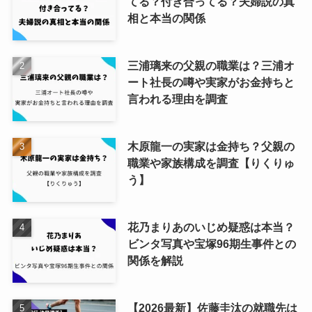
てる？付き合ってる？夫婦説の真
相と本当の関係
三浦璃来の父親の職業は？三浦オ
ート社長の噂や実家がお金持ちと
言われる理由を調査
木原龍一の実家は金持ち？父親の
職業や家族構成を調査【りくりゅ
う】
花乃まりあのいじめ疑惑は本当？
ビンタ写真や宝塚96期生事件との
関係を解説
【2026最新】佐藤圭汰の就職先は