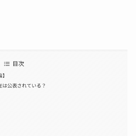
目次
論】
在は公表されている？