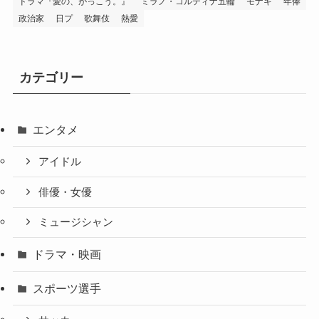
ドラマ『愛の、がっこう。』
ミラノ・コルティナ五輪
モナキ
年俸
政治家
日プ
歌舞伎
熱愛
カテゴリー
エンタメ
アイドル
俳優・女優
ミュージシャン
ドラマ・映画
スポーツ選手