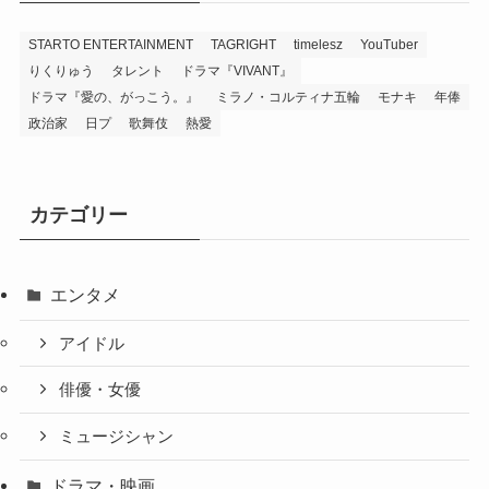
STARTO ENTERTAINMENT
TAGRIGHT
timelesz
YouTuber
りくりゅう
タレント
ドラマ『VIVANT』
ドラマ『愛の、がっこう。』
ミラノ・コルティナ五輪
モナキ
年俸
政治家
日プ
歌舞伎
熱愛
カテゴリー
エンタメ
アイドル
俳優・女優
ミュージシャン
ドラマ・映画