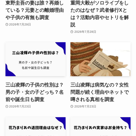
東野圭吾の妻は誰？再婚し
重岡大毅がソロライブをし
ている？元妻との離婚理由
たのはなぜ？武者修行Xと
や子供の有無も調査
は？活動内容やセトリを解
説
2026年7月29日
2026年7月28日
三山凌輝の子供の性別は？
三山凌輝は病気なの？女性
男の子・女の子どっち？名
問題が続く理由やネットで
前や誕生日も調査
噂される真相を調査
2026年7月23日
2026年7月23日