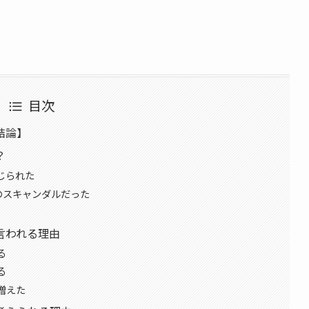
目次
結論】
？
じられた
のスキャンダルだった
言われる理由
る
る
増えた