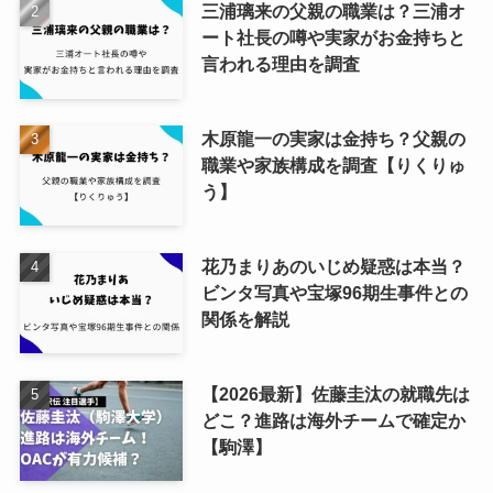
三浦璃来の父親の職業は？三浦オ
ート社長の噂や実家がお金持ちと
言われる理由を調査
木原龍一の実家は金持ち？父親の
職業や家族構成を調査【りくりゅ
う】
花乃まりあのいじめ疑惑は本当？
ビンタ写真や宝塚96期生事件との
関係を解説
【2026最新】佐藤圭汰の就職先は
どこ？進路は海外チームで確定か
【駒澤】