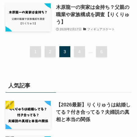
木原龍一の実家は金持ち？父親の
職業や家族構成を調査【りくりゅ
う】
2026年2月17日
フィギュアスケート
1
2
3
4
...
6
人気記事
【2026最新】りくりゅうは結婚し
てる？付き合ってる？夫婦説の真
相と本当の関係