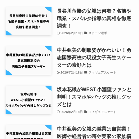
長谷川帝勝の父親は何者？名前や
職業・スパルタ指導の真相を徹底
調査！
2026年2月18日
スポーツ選手
中井亜美の制服姿がかわいい！勇
志国際高校の現役女子高生スケー
ターの素顔とは
2026年2月18日
フィギュアスケート
坂本花織がWEST.小瀧望ファンと
判明！スマホやバッグの推しグッ
ズとは
2026年2月18日
フィギュアスケート
中井亜美の父親の職業は自営業！
医師や経営者の噂や実家の家族構