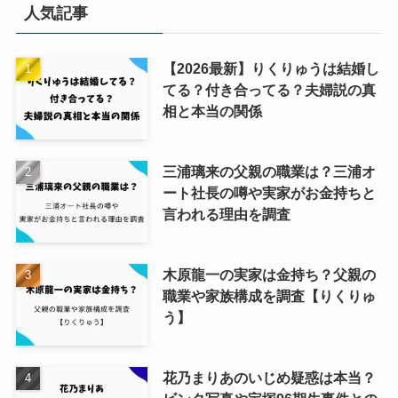
人気記事
【2026最新】りくりゅうは結婚し
てる？付き合ってる？夫婦説の真
相と本当の関係
三浦璃来の父親の職業は？三浦オ
ート社長の噂や実家がお金持ちと
言われる理由を調査
木原龍一の実家は金持ち？父親の
職業や家族構成を調査【りくりゅ
う】
花乃まりあのいじめ疑惑は本当？