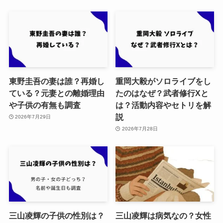
東野圭吾の妻は誰？再婚し
重岡大毅がソロライブをし
ている？元妻との離婚理由
たのはなぜ？武者修行Xと
や子供の有無も調査
は？活動内容やセトリを解
説
2026年7月29日
2026年7月28日
三山凌輝の子供の性別は？
三山凌輝は病気なの？女性