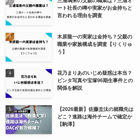
三浦璃来の父親の職業は？三浦オ
ート社長の噂や実家がお金持ちと
言われる理由を調査
木原龍一の実家は金持ち？父親の
職業や家族構成を調査【りくりゅ
う】
花乃まりあのいじめ疑惑は本当？
ビンタ写真や宝塚96期生事件との
関係を解説
【2026最新】佐藤圭汰の就職先は
どこ？進路は海外チームで確定か
【駒澤】