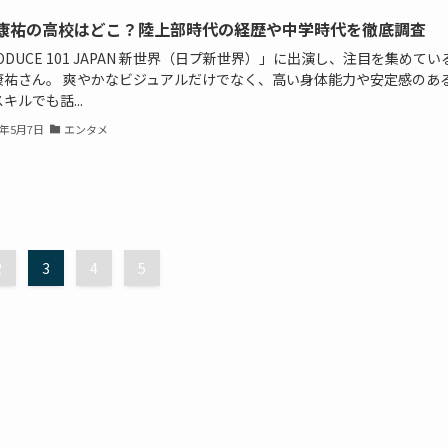
康祐の高校はどこ？陸上部時代の経歴や中学時代を徹底調査
ODUCE 101 JAPAN 新世界（日プ新世界）」に出演し、注目を集めてい
康祐さん。 爽やかなビジュアルだけでなく、高い身体能力や安定感のあ
キルでも話...
6年5月7日
エンタメ
2
3
4
5