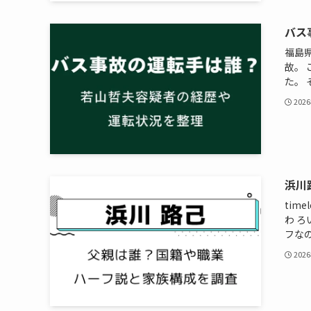
バス
福島
故。
た。 
202
浜川
tim
わ 
フなの
202