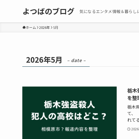
よつばのブログ
気になるエンタメ情報＆暮らし
ホーム
2026年
5月
2026年5月
– date –
栃木
を整
栃木
て、
れてる？
202