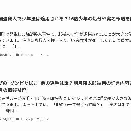
強盗殺人で少年法は適用される？16歳少年の処分や実名報道を
川町で発生した強盗殺人事件で、16歳の少年が逮捕されたことが大きな
めています。 住宅に複数人で押し入り、69歳女性が死亡したという重大
、 「1...
6年5月17日
トレンド・ニュース
プの“ゾンビたばこ”他の選手は誰？羽月隆太郎被告の証言内容
点の情報整理
島東洋カープ選手・羽月隆太郎被告による“ゾンビタバコ”問題が大きな
げています。 ネット上では、 「他のカープ選手って誰？」 「実名は出て
 「球団...
6年5月16日
トレンド・ニュース