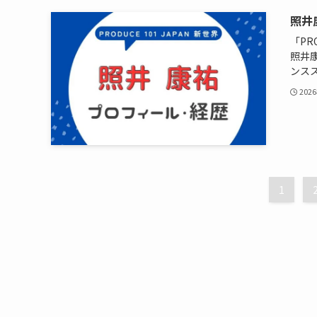
照井
「PR
照井
ンスス
202
1