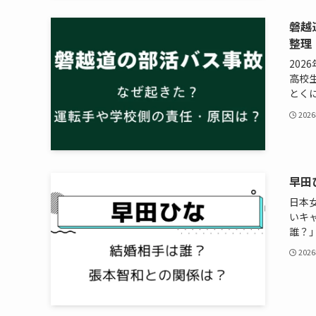
磐越
整理
20
高校
とくに
202
早田
日本
いキ
誰？」
202