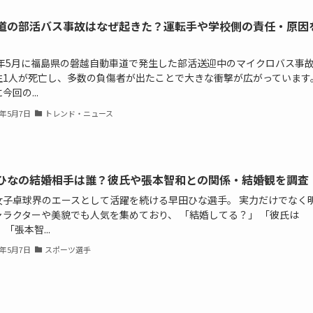
道の部活バス事故はなぜ起きた？運転手や学校側の責任・原因
26年5月に福島県の磐越自動車道で発生した部活送迎中のマイクロバス事
生1人が死亡し、多数の負傷者が出たことで大きな衝撃が広がっています
今回の...
6年5月7日
トレンド・ニュース
ひなの結婚相手は誰？彼氏や張本智和との関係・結婚観を調査
女子卓球界のエースとして活躍を続ける早田ひな選手。 実力だけでなく
ャラクターや美貌でも人気を集めており、 「結婚してる？」 「彼氏は
 「張本智...
6年5月7日
スポーツ選手