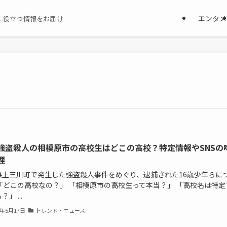
エンタメ
に役立つ情報をお届け
強盗殺人の相模原市の高校生はどこの高校？特定情報やSNSの
理
県上三川町で発生した強盗殺人事件をめぐり、逮捕された16歳少年らに
 「どこの高校なの？」 「相模原市の高校生って本当？」 「高校名は特定
」 ...
6年5月17日
トレンド・ニュース