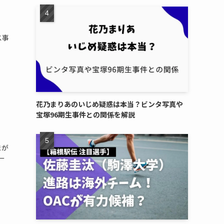
ス事
し
花乃まりあのいじめ疑惑は本当？ビンタ写真や
宝塚96期生事件との関係を解説
まが
ー