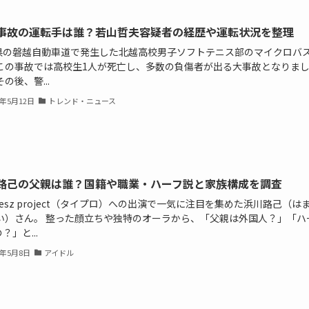
事故の運転手は誰？若山哲夫容疑者の経歴や運転状況を整理
県の磐越自動車道で発生した北越高校男子ソフトテニス部のマイクロバ
 この事故では高校生1人が死亡し、多数の負傷者が出る大事故となりま
その後、警...
6年5月12日
トレンド・ニュース
路己の父親は誰？国籍や職業・ハーフ説と家族構成を調査
elesz project（タイプロ）への出演で一気に注目を集めた浜川路己（は
ろい）さん。 整った顔立ちや独特のオーラから、「父親は外国人？」「ハ
？」と...
6年5月8日
アイドル