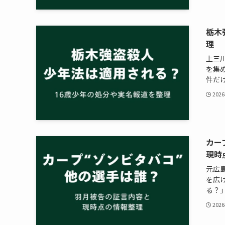
栃木
理
上三
を集
件だけに
202
カー
現時
元広
を広
る？」
202