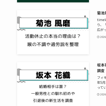
菊池
tim
り、
広がっ
202
坂本
調査
フィ
年5
ってい
202