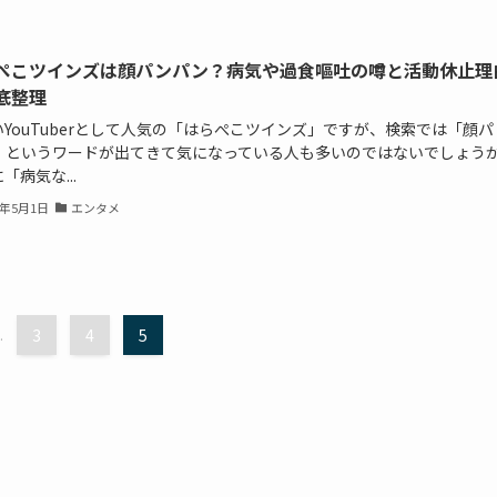
ぺこツインズは顔パンパン？病気や過食嘔吐の噂と活動休止理
底整理
YouTuberとして人気の「はらぺこツインズ」ですが、検索では「顔パ
」というワードが出てきて気になっている人も多いのではないでしょう
「病気な...
6年5月1日
エンタメ
.
3
4
5