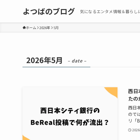
よつばのブログ
気になるエンタメ情報＆暮らし
ホーム
2026年
5月
2026年5月
– date –
西日
たの
西日
ので
リ「Be
202