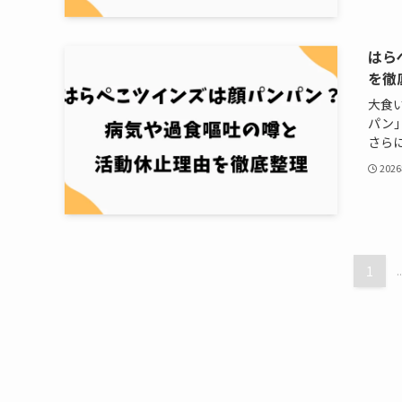
はら
を徹
大食い
パン
さらに
202
1
..