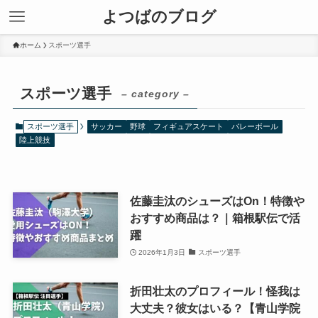
よつばのブログ
ホーム
スポーツ選手
スポーツ選手
– category –
スポーツ選手
サッカー
野球
フィギュアスケート
バレーボール
陸上競技
佐藤圭汰のシューズはOn！特徴や
おすすめ商品は？｜箱根駅伝で活
躍
2026年1月3日
スポーツ選手
折田壮太のプロフィール！怪我は
大丈夫？彼女はいる？【青山学院