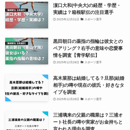
濵口大和(中央大)の経歴・学歴・
実績は？箱根駅伝の注目選手
2025年12月31日
スポーツ選手
黒田朝日の薬指の指輪は彼女との
ペアリング？右手の意味や恋愛事
情を調査【青学駅伝】
2025年12月28日
スポーツ選手
高木菜那は結婚してる？旦那(結婚
相手)の噂や現在の彼氏・好きなタ
イプを調査
2025年12月28日
スポーツ選手
三浦璃来の父親の職業は？三浦オ
ート社長の噂や実家がお金持ちと
言われる理由を調査