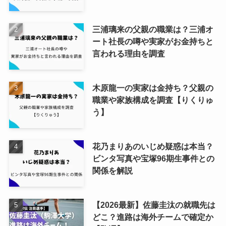
三浦璃来の父親の職業は？三浦オ
ート社長の噂や実家がお金持ちと
言われる理由を調査
木原龍一の実家は金持ち？父親の
職業や家族構成を調査【りくりゅ
う】
花乃まりあのいじめ疑惑は本当？
ビンタ写真や宝塚96期生事件との
関係を解説
【2026最新】佐藤圭汰の就職先は
どこ？進路は海外チームで確定か