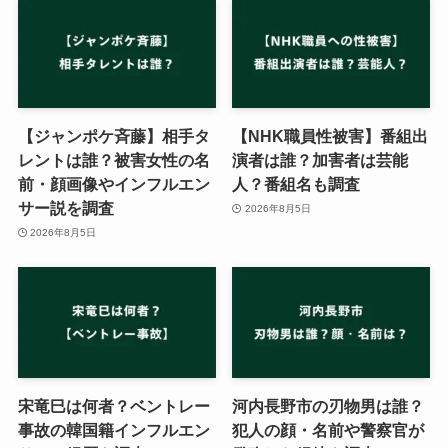
【ジャンポケ斉藤】相手タ
【NHK職員性被害】番組出
レントは誰？被害女性の名
演者は誰？加害者は芸能
前・顔画像やインフルエン
人？番組名も調査
サー説を調査
2026年8月5日
2026年8月5日
宋竜巳は何者？ベントレー
河内長野市の刃物男は誰？
事故の韓国籍インフルエン
犯人の顔・名前や警察官が