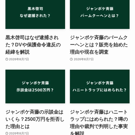
黒木啓司はなぜ逮捕され
ジャンポケ斉藤のバームク
た？DVや保護命令違反の
ーヘンとは？販売を始めた
経緯を解説
理由や現在を調査
2026年8月7日
2026年8月7日
ジャンポケ斉藤の示談金は
ジャンポケ斉藤はハニート
いくら？2500万円を拒否し
ラップにはめられた？噂の
た理由とは
理由や裁判で判明した事実
を解説
2026年8月7日