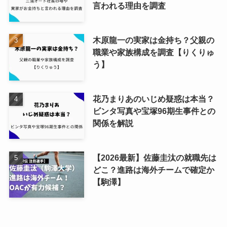
言われる理由を調査
木原龍一の実家は金持ち？父親の
職業や家族構成を調査【りくりゅ
う】
花乃まりあのいじめ疑惑は本当？
ビンタ写真や宝塚96期生事件との
関係を解説
【2026最新】佐藤圭汰の就職先は
どこ？進路は海外チームで確定か
【駒澤】