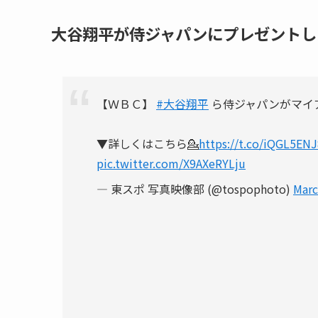
大谷翔平が侍ジャパンにプレゼントしたヘッ
【ＷＢＣ】
#大谷翔平
ら侍ジャパンがマイ
▼詳しくはこちら💁
https://t.co/iQGL5EN
pic.twitter.com/X9AXeRYLju
— 東スポ 写真映像部 (@tospophoto)
Marc