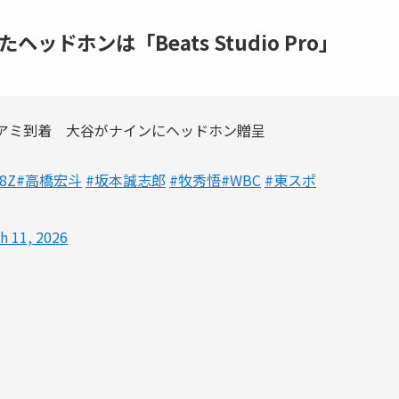
ドホンは「Beats Studio Pro」
アミ到着 大谷がナインにヘッドホン贈呈
J8Z
#高橋宏斗
#坂本誠志郎
#牧秀悟
#WBC
#東スポ
h 11, 2026