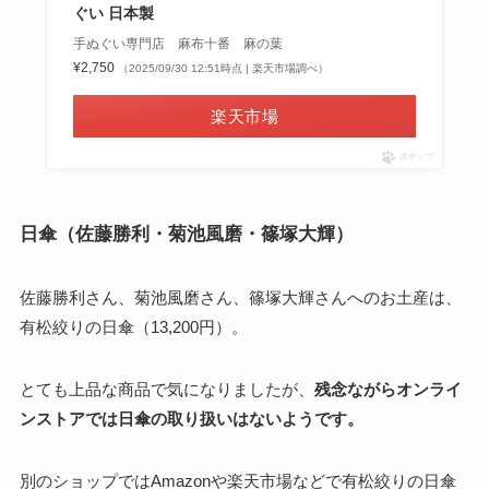
ぐい 日本製
手ぬぐい専門店 麻布十番 麻の葉
¥2,750
（2025/09/30 12:51時点 | 楽天市場調べ）
楽天市場
ポチップ
日傘（佐藤勝利・菊池風磨・篠塚大輝）
佐藤勝利さん、菊池風磨さん、篠塚大輝さんへのお土産は、
有松絞りの日傘（13,200円）。
とても上品な商品で気になりましたが、
残念ながらオンライ
ンストアでは日傘の取り扱いはないようです。
別のショップではAmazonや楽天市場などで有松絞りの日傘