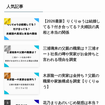
人気記事
【2026最新】りくりゅうは結婚し
てる？付き合ってる？夫婦説の真
相と本当の関係
三浦璃来の父親の職業は？三浦オ
ート社長の噂や実家がお金持ちと
言われる理由を調査
木原龍一の実家は金持ち？父親の
職業や家族構成を調査【りくりゅ
う】
花乃まりあのいじめ疑惑は本当？